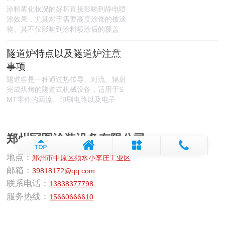
涂料雾化状况的好坏直接影响到静电喷
涂效果，尤其对于需要高度涂饰的被涂
物。其不仅影响到涂料喷涂后的覆盖
隧道炉特点以及隧道炉注意
事项
隧道窑是一种通过热传导、对流、辐射
完成烘烤的隧道式机械设备，适用于S
MT零件的回流、印刷电路以及电子
郑州冠图涂装设备有限公司
地点：
郑州市中原区须水小李庄工业区
邮箱：
39818172@qq.com
联系电话：
13838377798
服务热线：
15660666610