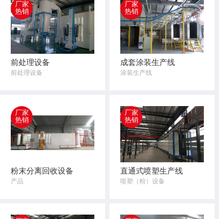
厂家
厂家
热销
热销
前处理设备
成套涂装生产线
前处理设备
涂装生产线
厂家
厂家
热销
热销
粉末分离回收设备
直通式喷塑生产线
产品
喷塑（粉）设备