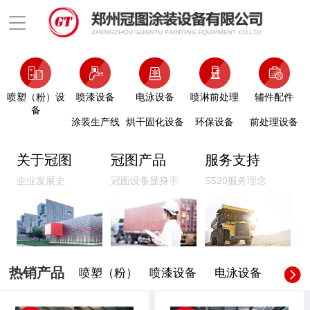
喷塑（粉）设
喷漆设备
电泳设备
喷淋前处理
辅件配件
备
涂装生产线
烘干固化设备
环保设备
前处理设备
关于冠图
冠图产品
服务支持
企业发展史
冠图设备显身手
S520服务理念
热销产品
喷塑（粉）
喷漆设备
电泳设备
喷淋前
设备