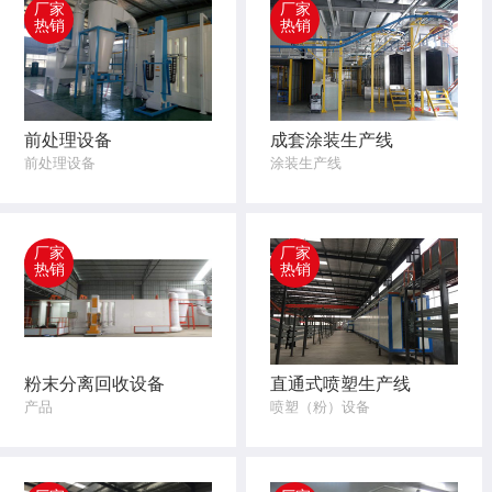
厂家
厂家
热销
热销
前处理设备
成套涂装生产线
前处理设备
涂装生产线
厂家
厂家
热销
热销
粉末分离回收设备
直通式喷塑生产线
产品
喷塑（粉）设备