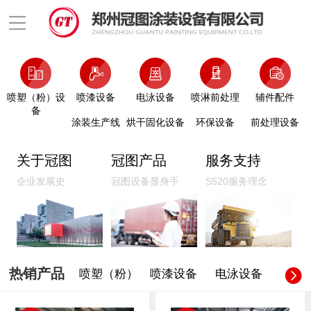
喷塑（粉）设
喷漆设备
电泳设备
喷淋前处理
辅件配件
备
涂装生产线
烘干固化设备
环保设备
前处理设备
关于冠图
冠图产品
服务支持
企业发展史
冠图设备显身手
S520服务理念
热销产品
喷塑（粉）
喷漆设备
电泳设备
喷淋前
设备