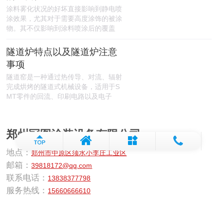
涂料雾化状况的好坏直接影响到静电喷
涂效果，尤其对于需要高度涂饰的被涂
物。其不仅影响到涂料喷涂后的覆盖
隧道炉特点以及隧道炉注意
事项
隧道窑是一种通过热传导、对流、辐射
完成烘烤的隧道式机械设备，适用于S
MT零件的回流、印刷电路以及电子
郑州冠图涂装设备有限公司
地点：
郑州市中原区须水小李庄工业区
邮箱：
39818172@qq.com
联系电话：
13838377798
服务热线：
15660666610