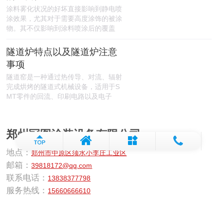
涂料雾化状况的好坏直接影响到静电喷
涂效果，尤其对于需要高度涂饰的被涂
物。其不仅影响到涂料喷涂后的覆盖
隧道炉特点以及隧道炉注意
事项
隧道窑是一种通过热传导、对流、辐射
完成烘烤的隧道式机械设备，适用于S
MT零件的回流、印刷电路以及电子
郑州冠图涂装设备有限公司
地点：
郑州市中原区须水小李庄工业区
邮箱：
39818172@qq.com
联系电话：
13838377798
服务热线：
15660666610