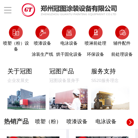
喷塑（粉）设
喷漆设备
电泳设备
喷淋前处理
辅件配件
备
涂装生产线
烘干固化设备
环保设备
前处理设备
关于冠图
冠图产品
服务支持
企业发展史
冠图设备显身手
S520服务理念
热销产品
喷塑（粉）
喷漆设备
电泳设备
喷淋前
设备