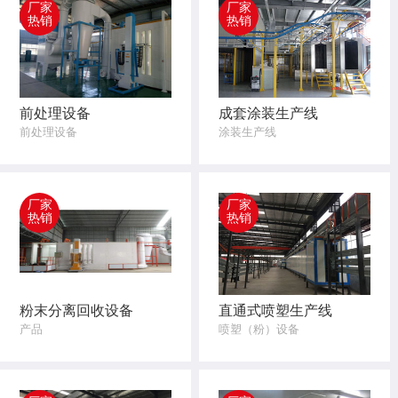
厂家
厂家
热销
热销
前处理设备
成套涂装生产线
前处理设备
涂装生产线
厂家
厂家
热销
热销
粉末分离回收设备
直通式喷塑生产线
产品
喷塑（粉）设备