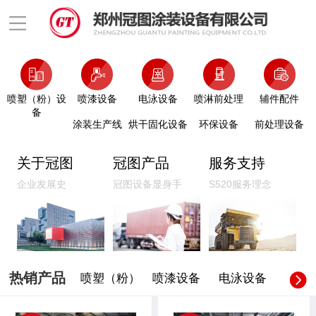
喷塑（粉）设
喷漆设备
电泳设备
喷淋前处理
辅件配件
备
涂装生产线
烘干固化设备
环保设备
前处理设备
关于冠图
冠图产品
服务支持
企业发展史
冠图设备显身手
S520服务理念
热销产品
喷塑（粉）
喷漆设备
电泳设备
喷淋前
设备