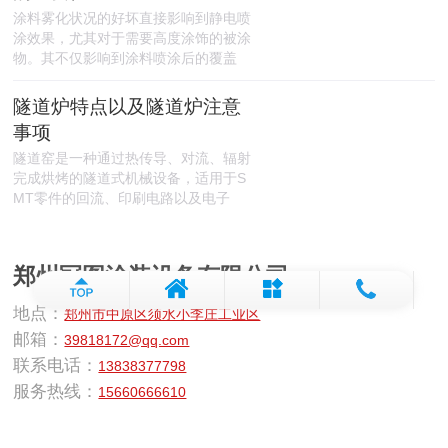
涂料雾化状况的好坏直接影响到静电喷
涂效果，尤其对于需要高度涂饰的被涂
物。其不仅影响到涂料喷涂后的覆盖
隧道炉特点以及隧道炉注意
事项
隧道窑是一种通过热传导、对流、辐射
完成烘烤的隧道式机械设备，适用于S
MT零件的回流、印刷电路以及电子
郑州冠图涂装设备有限公司
地点：
郑州市中原区须水小李庄工业区
邮箱：
39818172@qq.com
联系电话：
13838377798
服务热线：
15660666610