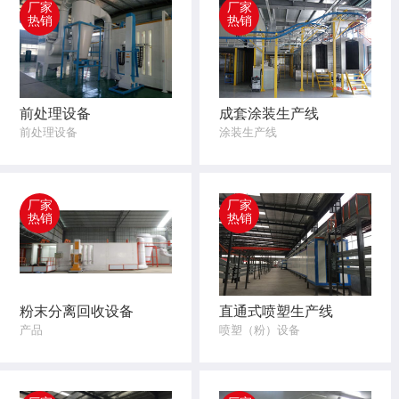
厂家
厂家
热销
热销
前处理设备
成套涂装生产线
前处理设备
涂装生产线
厂家
厂家
热销
热销
粉末分离回收设备
直通式喷塑生产线
产品
喷塑（粉）设备