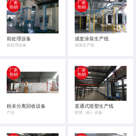
厂家
厂家
热销
热销
前处理设备
成套涂装生产线
前处理设备
涂装生产线
厂家
厂家
热销
热销
粉末分离回收设备
直通式喷塑生产线
产品
喷塑（粉）设备