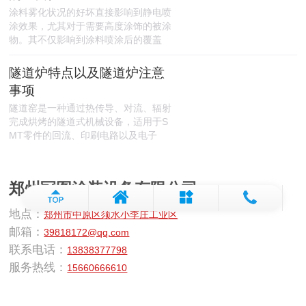
涂料雾化状况的好坏直接影响到静电喷
涂效果，尤其对于需要高度涂饰的被涂
物。其不仅影响到涂料喷涂后的覆盖
隧道炉特点以及隧道炉注意
事项
隧道窑是一种通过热传导、对流、辐射
完成烘烤的隧道式机械设备，适用于S
MT零件的回流、印刷电路以及电子
郑州冠图涂装设备有限公司
地点：
郑州市中原区须水小李庄工业区
邮箱：
39818172@qq.com
联系电话：
13838377798
服务热线：
15660666610