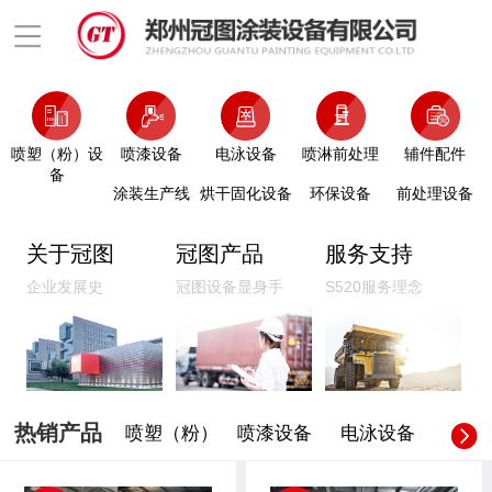
喷塑（粉）设
喷漆设备
电泳设备
喷淋前处理
辅件配件
备
涂装生产线
烘干固化设备
环保设备
前处理设备
关于冠图
冠图产品
服务支持
企业发展史
冠图设备显身手
S520服务理念
热销产品
喷塑（粉）
喷漆设备
电泳设备
喷淋前
设备