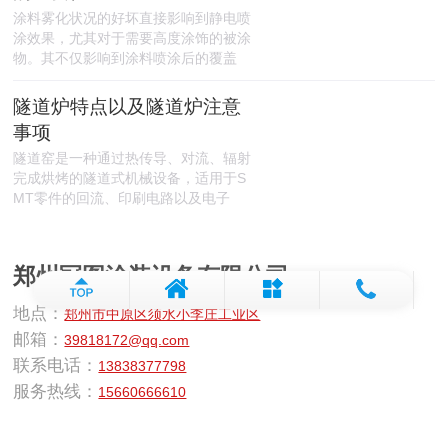
涂料雾化状况的好坏直接影响到静电喷
涂效果，尤其对于需要高度涂饰的被涂
物。其不仅影响到涂料喷涂后的覆盖
隧道炉特点以及隧道炉注意
事项
隧道窑是一种通过热传导、对流、辐射
完成烘烤的隧道式机械设备，适用于S
MT零件的回流、印刷电路以及电子
郑州冠图涂装设备有限公司
地点：
郑州市中原区须水小李庄工业区
邮箱：
39818172@qq.com
联系电话：
13838377798
服务热线：
15660666610