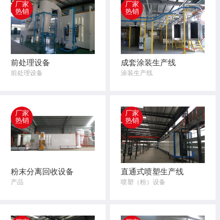
厂家
厂家
热销
热销
前处理设备
成套涂装生产线
前处理设备
涂装生产线
厂家
厂家
热销
热销
粉末分离回收设备
直通式喷塑生产线
产品
喷塑（粉）设备