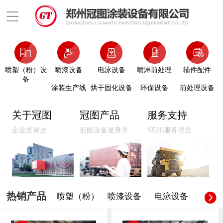
喷塑（粉）设
喷漆设备
电泳设备
喷淋前处理
辅件配件
备
涂装生产线
烘干固化设备
环保设备
前处理设备
关于冠图
冠图产品
服务支持
企业发展史
冠图设备显身手
S520服务理念
热销产品
喷塑（粉）
喷漆设备
电泳设备
喷淋前
设备